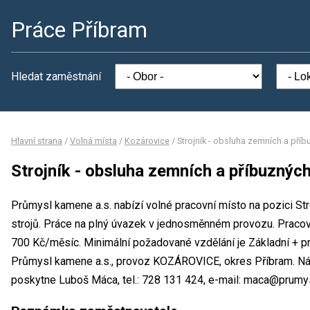
Práce Příbram
Hledat zaměstnání
Hlavní strana
/
Volná místa
/
Kozárovice
/
Strojník - obsluha zemních a příb
Strojník - obsluha zemních a příbuzných
Průmysl kamene a.s. nabízí volné pracovní místo na pozici St
strojů. Práce na plný úvazek v jednosměnném provozu. Prac
700 Kč/měsíc. Minimální požadované vzdělání je Základní + pr
Průmysl kamene a.s., provoz KOZÁROVICE, okres Příbram. Ná
poskytne Luboš Máca, tel.: 728 131 424, e-mail: maca@prumy