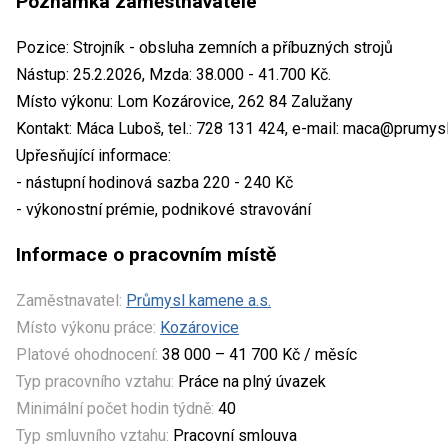
Poznámka zaměstnavatele
Pozice: Strojník - obsluha zemních a příbuzných strojů
Nástup: 25.2.2026, Mzda: 38.000 - 41.700 Kč.
Místo výkonu: Lom Kozárovice, 262 84 Zalužany
Kontakt: Máca Luboš, tel.: 728 131 424, e-mail: maca@prumy
Upřesňující informace:
- nástupní hodinová sazba 220 - 240 Kč
- výkonostní prémie, podnikové stravování
Informace o pracovním místě
Zaměstnavatel:
Průmysl kamene a.s.
Místo výkonu práce:
Kozárovice
Platové ohodnocení:
38 000 – 41 700 Kč / měsíc
Typ pracovního vztahu:
Práce na plný úvazek
Minimální počet hodin týdně:
40
Typ smluvního vztahu:
Pracovní smlouva