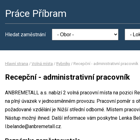
Práce Příbram
Hledat zaměstnání
Hlavní strana
/
Volná místa
/
Rybníky
/
Recepční - administrativní pracovník
Recepční - administrativní pracovník
ANBREMETALL a.s. nabízí 2 volná pracovní místa na pozici Rec
na plný úvazek v jednosměnném provozu. Pracovní poměr s o
požadované vzdělání je Nižší střední odborné. Místem pracov
Nástup možný ihned. Další informace vám poskytne Lenka Belan
l.belande@anbremetall.cz.