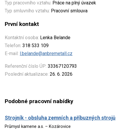
Typ pracovního vztahu:
Práce na plný úvazek
Typ smluvního vztahu:
Pracovní smlouva
První kontakt
Kontaktní osoba:
Lenka Belande
Telefon:
318 533 109
E-mail:
l.belande@anbremetall.cz
Referenční číslo ÚP:
33367120793
Poslední aktualizace:
26. 6. 2026
Podobné pracovní nabídky
Strojník - obsluha zemních a příbuzných strojů
Průmysl kamene a.s. – Kozárovice