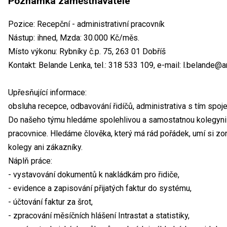
Poznámka zaměstnavatele
Pozice: Recepční - administrativní pracovník
Nástup: ihned, Mzda: 30.000 Kč/měs.
Místo výkonu: Rybníky č.p. 75, 263 01 Dobříš
Kontakt: Belande Lenka, tel.: 318 533 109, e-mail: l.belande@a
Upřesňující informace:
obsluha recepce, odbavování řidíčů, administrativa s tím spoje
Do našeho týmu hledáme spolehlivou a samostatnou kolegyni n
pracovnice. Hledáme člověka, který má rád pořádek, umí si zo
kolegy ani zákazníky.
Náplň práce:
- vystavování dokumentů k nakládkám pro řidiče,
- evidence a zapisování přijatých faktur do systému,
- účtování faktur za šrot,
- zpracování měsíčních hlášení Intrastat a statistiky,