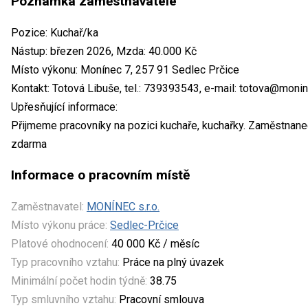
Poznámka zaměstnavatele
Pozice: Kuchař/ka
Nástup: březen 2026, Mzda: 40.000 Kč
Místo výkonu: Monínec 7, 257 91 Sedlec Prčice
Kontakt: Totová Libuše, tel.: 739393543, e-mail: totova@moni
Upřesňující informace:
Přijmeme pracovníky na pozici kuchaře, kuchařky. Zaměstnaneck
zdarma
Informace o pracovním místě
Zaměstnavatel:
MONÍNEC s.r.o.
Místo výkonu práce:
Sedlec-Prčice
Platové ohodnocení:
40 000 Kč / měsíc
Typ pracovního vztahu:
Práce na plný úvazek
Minimální počet hodin týdně:
38.75
Typ smluvního vztahu:
Pracovní smlouva