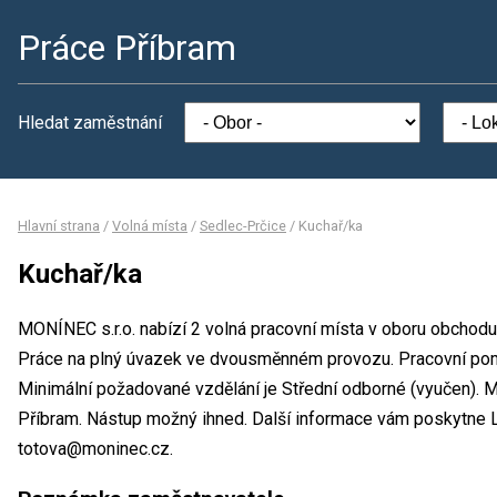
Práce Příbram
Hledat zaměstnání
Hlavní strana
/
Volná místa
/
Sedlec-Prčice
/
Kuchař/ka
Kuchař/ka
MONÍNEC s.r.o. nabízí 2 volná pracovní místa v oboru obchodu
Práce na plný úvazek ve dvousměnném provozu. Pracovní po
Minimální požadované vzdělání je Střední odborné (vyučen). M
Příbram. Nástup možný ihned. Další informace vám poskytne Li
totova@moninec.cz.