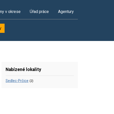
my v okrese
Úřad práce
Agentury
y
Nabízené lokality
Sedlec-Prčice
(2)