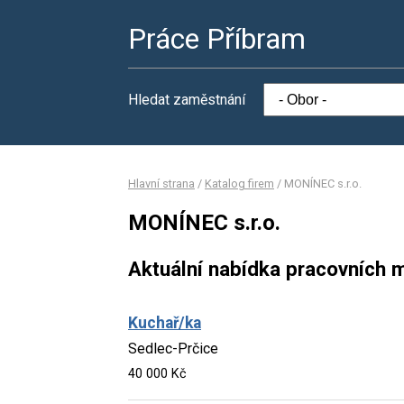
Práce Příbram
Hledat zaměstnání
Hlavní strana
/
Katalog firem
/
MONÍNEC s.r.o.
MONÍNEC s.r.o.
Aktuální nabídka pracovních m
Kuchař/ka
Sedlec-Prčice
40 000 Kč