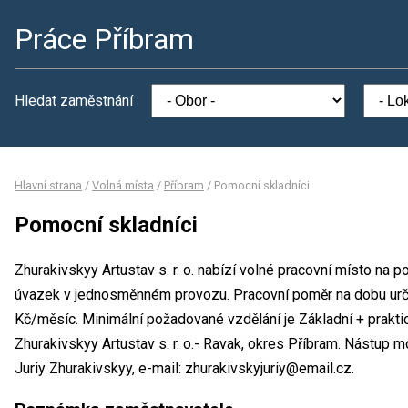
Práce Příbram
Hledat zaměstnání
Hlavní strana
/
Volná místa
/
Příbram
/
Pomocní skladníci
Pomocní skladníci
Zhurakivskyy Artustav s. r. o. nabízí volné pracovní místo na p
úvazek v jednosměnném provozu. Pracovní poměr na dobu urč
Kč/měsíc. Minimální požadované vzdělání je Základní + prakti
Zhurakivskyy Artustav s. r. o.- Ravak, okres Příbram. Nástup 
Juriy Zhurakivskyy, e-mail: zhurakivskyjuriy@email.cz.