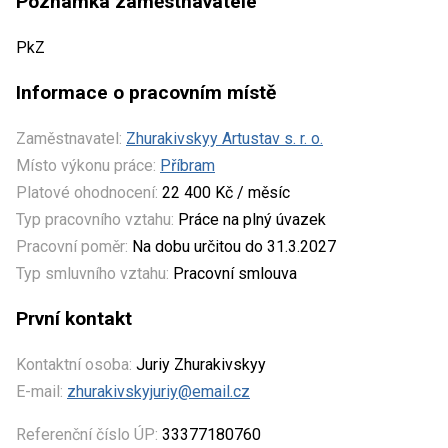
Poznámka zaměstnavatele
PkZ
Informace o pracovním místě
Zaměstnavatel:
Zhurakivskyy Artustav s. r. o.
Místo výkonu práce:
Příbram
Platové ohodnocení:
22 400 Kč / měsíc
Typ pracovního vztahu:
Práce na plný úvazek
Pracovní poměr:
Na dobu určitou do 31.3.2027
Typ smluvního vztahu:
Pracovní smlouva
První kontakt
Kontaktní osoba:
Juriy Zhurakivskyy
E-mail:
zhurakivskyjuriy@email.cz
Referenční číslo ÚP:
33377180760