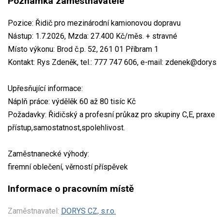
Poznámka zaměstnavatele
Pozice: Řidič pro mezinárodní kamionovou dopravu
Nástup: 1.7.2026, Mzda: 27.400 Kč/měs. + stravné
Místo výkonu: Brod č.p. 52, 261 01 Příbram 1
Kontakt: Rys Zdeněk, tel.: 777 747 606, e-mail: zdenek@dorys.c
Upřesňující informace:
Náplň práce: výdělěk 60 až 80 tisíc Kč
Požadavky: Řidičský a profesní průkaz pro skupiny C,E, prax
přístup,samostatnost,spolehlivost.
Zaměstnanecké výhody:
firemní oblečení, věrností příspěvek
Informace o pracovním místě
Zaměstnavatel:
DORYS CZ, s.r.o.