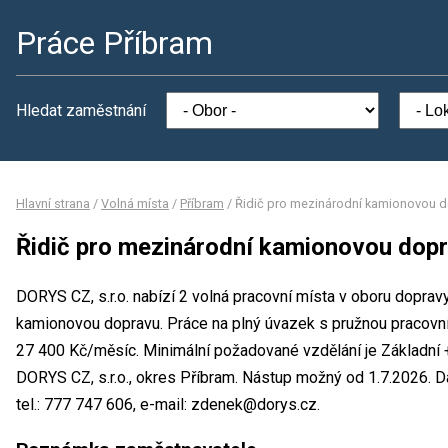
Práce Příbram
Hledat zaměstnání
Hlavní strana
/
Volná místa
/
Příbram
/
Řidič pro mezinárodní kamionovou 
Řidič pro mezinárodní kamionovou dop
DORYS CZ, s.r.o. nabízí 2 volná pracovní místa v oboru doprav
kamionovou dopravu. Práce na plný úvazek s pružnou pracov
27 400 Kč/měsíc. Minimální požadované vzdělání je Základní +
DORYS CZ, s.r.o., okres Příbram. Nástup možný od 1.7.2026. 
tel.: 777 747 606, e-mail: zdenek@dorys.cz.