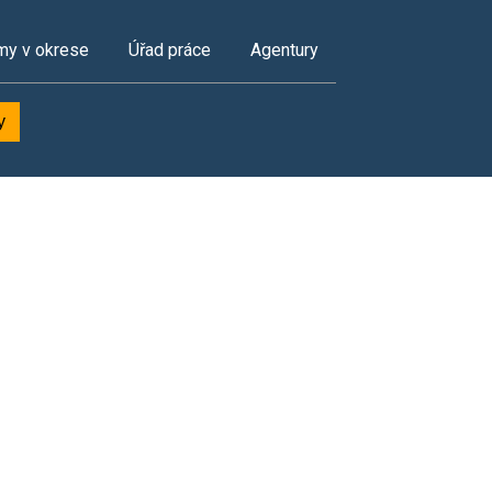
my v okrese
Úřad práce
Agentury
y