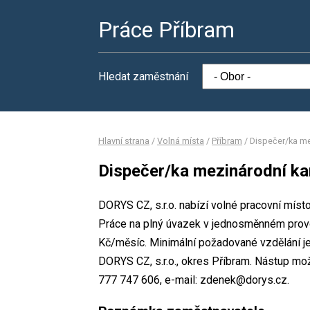
Práce Příbram
Hledat zaměstnání
Hlavní strana
/
Volná místa
/
Příbram
/
Dispečer/ka m
Dispečer/ka mezinárodní k
DORYS CZ, s.r.o. nabízí volné pracovní mís
Práce na plný úvazek v jednosměnném prov
Kč/měsíc. Minimální požadované vzdělání je
DORYS CZ, s.r.o., okres Příbram. Nástup mož
777 747 606, e-mail: zdenek@dorys.cz.