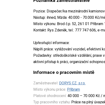
Poznámka zaměstnavatele
Pozice: Dispečer/ka mezinárodní kamionov
Nástup: ihned, Mzda: 40.000 - 70.000 Kč/m
Místo výkonu: Brod č.p. 52, 261 01 Příbram 
Kontakt: Rys Zdeněk, tel.: 777 747 606, e-m
Upřesňující informace:
Náplň práce: vytěžování vozidel, efektivní 
Požadavky: středoškolské vzdělání, praxe
aktivní přístup k práci, organizační schopnos
Informace o pracovním místě
Zaměstnavatel:
DORYS CZ, s.r.o.
Místo výkonu práce:
Příbram
Platové ohodnocení:
40 000 – 70 000 Kč / 
Typ pracovního vztahu:
Práce na plný úvaze