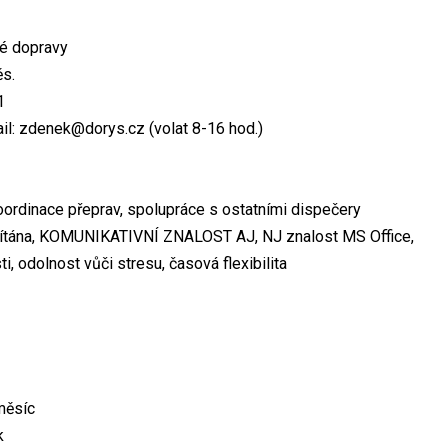
é dopravy
ěs.
1
ail: zdenek@dorys.cz (volat 8-16 hod.)
koordinace přeprav, spolupráce s ostatními dispečery
 vítána, KOMUNIKATIVNÍ ZNALOST AJ, NJ znalost MS Office,
ti, odolnost vůči stresu, časová flexibilita
měsíc
k