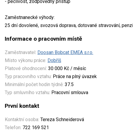
- pečlivost, zodpovědný přistup
Zaměstnanecké výhody:
25 dní dovolené, svozová doprava, dotované stravování, penzijn
Informace o pracovním místě
Zaměstnavatel:
Doosan Bobcat EMEA s.r.o.
Místo výkonu práce:
Dobříš
Platové ohodnocení:
30 000 Kč / měsíc
Typ pracovního vztahu:
Práce na plný úvazek
Minimální počet hodin týdně:
37.5
Typ smluvního vztahu:
Pracovní smlouva
První kontakt
Kontaktní osoba:
Tereza Schneiderová
Telefon:
722 169 521