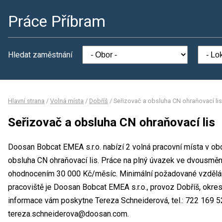
Práce Příbram
Hledat zaměstnání
Hlavní strana
/
Volná místa
/
Dobříš
/
Seřizovač a obsluha CN ohraňovací lis
Seřizovač a obsluha CN ohraňovací lis
Doosan Bobcat EMEA s.r.o. nabízí 2 volná pracovní místa v ob
obsluha CN ohraňovací lis. Práce na plný úvazek ve dvousmě
ohodnocením 30 000 Kč/měsíc. Minimální požadované vzdělání
pracoviště je Doosan Bobcat EMEA s.r.o., provoz Dobříš, okre
informace vám poskytne Tereza Schneiderová, tel.: 722 169 52
tereza.schneiderova@doosan.com.