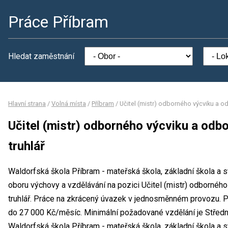
Práce Příbram
Hledat zaměstnání
Hlavní strana
/
Volná místa
/
Příbram
/
Učitel (mistr) odborného výcviku a o
Učitel (mistr) odborného výcviku a od
truhlář
Waldorfská škola Příbram - mateřská škola, základní škola a s
oboru výchovy a vzdělávání na pozici Učitel (mistr) odbornéh
truhlář. Práce na zkrácený úvazek v jednosměnném provozu.
do 27 000 Kč/měsíc. Minimální požadované vzdělání je Středn
Waldorfská škola Příbram - mateřská škola, základní škola a 