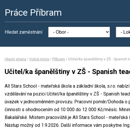
Práce Příbram
Hledat zaměstnání
Hlavní strana
/
Volná místa
/
Příbram
/
Učitel/ka španělštiny v ZŠ - Spanish 
Učitel/ka španělštiny v ZŠ - Spanish te
All Stars School - mateřská škola a základní škola, s.r.o. nabí
vzdělávání na pozici Učitel/ka španělštiny v ZŠ - Spanish tea
úvazek v jednosměnném provozu. Pracovní poměr/Dohoda o p
činnosti s ohodnocením od 10 000 do 12 000 Kč/měsíc. Minim
Bakalářské. Místem pracoviště je All Stars School - mateřská šk
Nástup možný od 1.9.2026. Další informace vám poskytne Ing. 