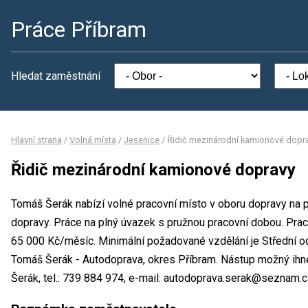
Práce Příbram
Hledat zaměstnání
Hlavní strana
/
Volná místa
/
Jesenice
/
Řidič mezinárodní kamionové dopr
Řidič mezinárodní kamionové dopravy
Tomáš Šerák nabízí volné pracovní místo v oboru dopravy na 
dopravy. Práce na plný úvazek s pružnou pracovní dobou. Pr
65 000 Kč/měsíc. Minimální požadované vzdělání je Střední o
Tomáš Šerák - Autodoprava, okres Příbram. Nástup možný ihn
Šerák, tel.: 739 884 974, e-mail: autodoprava.serak@seznam.c