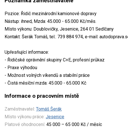
Poznámka zaměstnavatele
Pozice: Řidič mezinárodní kamionové dopravy
Nástup: ihned, Mzda: 45.000 - 65.000 Kč/měs.
Místo výkonu: Doublovičky, Jesenice, 264 01 Sedlčany
Kontakt: Šerák Tomáš, tel.: 739 884 974, e-mail: autodoprav
Upřesňující informace:
- Řidičské oprávnění skupiny C+E, profesní průkaz
- Praxe výhodou
- Možnost volných víkendů a stabilní práce
- Čistá měsíční mzda: 45.000 - 65.000 Kč
Informace o pracovním místě
Zaměstnavatel:
Tomáš Šerák
Místo výkonu práce:
Jesenice
Platové ohodnocení:
45 000 – 65 000 Kč / měsíc