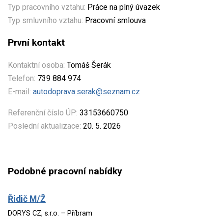
Typ pracovního vztahu:
Práce na plný úvazek
Typ smluvního vztahu:
Pracovní smlouva
První kontakt
Kontaktní osoba:
Tomáš Šerák
Telefon:
739 884 974
E-mail:
autodoprava.serak@seznam.cz
Referenční číslo ÚP:
33153660750
Poslední aktualizace:
20. 5. 2026
Podobné pracovní nabídky
Řidič M/Ž
DORYS CZ, s.r.o. – Příbram