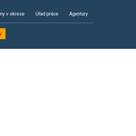
my v okrese
Úřad práce
Agentury
y