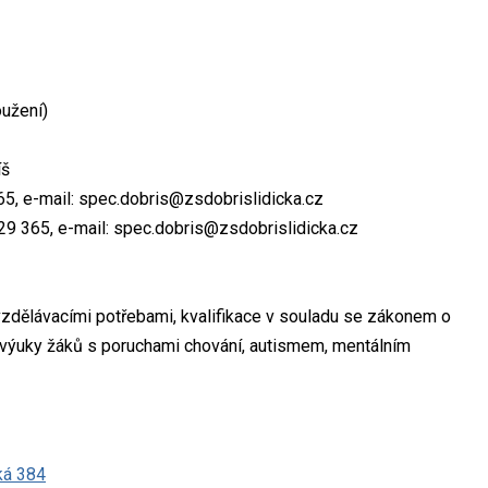
oužení)
íš
365, e-mail: spec.dobris@zsdobrislidicka.cz
 929 365, e-mail: spec.dobris@zsdobrislidicka.cz
 vzdělávacími potřebami, kvalifikace v souladu se zákonem o
 výuky žáků s poruchami chování, autismem, mentálním
ká 384