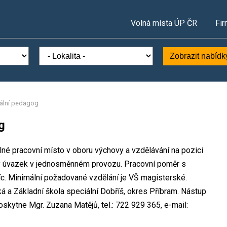
Volná místa ÚP ČR
Fir
Zobrazit nabídk
ciální pedagog
g
olné pracovní místo v oboru výchovy a vzdělávání na pozici
lný úvazek v jednosměnném provozu. Pracovní poměr s
. Minimální požadované vzdělání je VŠ magisterské.
ká a Základní škola speciální Dobříš, okres Příbram. Nástup
skytne Mgr. Zuzana Matějů, tel.: 722 929 365, e-mail: