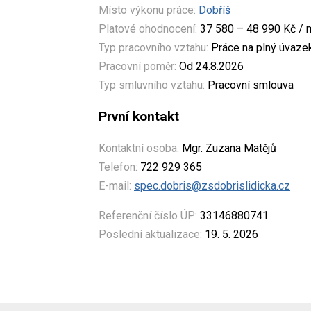
Místo výkonu práce:
Dobříš
Platové ohodnocení:
37 580 – 48 990 Kč / 
Typ pracovního vztahu:
Práce na plný úvaze
Pracovní poměr:
Od 24.8.2026
Typ smluvního vztahu:
Pracovní smlouva
První kontakt
Kontaktní osoba:
Mgr. Zuzana Matějů
Telefon:
722 929 365
E-mail:
spec.dobris@zsdobrislidicka.cz
Referenční číslo ÚP:
33146880741
Poslední aktualizace:
19. 5. 2026