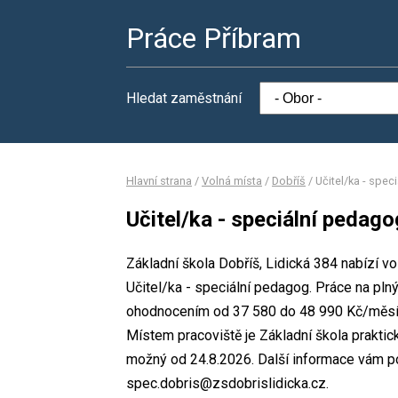
Práce Příbram
Hledat zaměstnání
Hlavní strana
/
Volná místa
/
Dobříš
/
Učitel/ka - spe
Učitel/ka - speciální pedago
Základní škola Dobříš, Lidická 384 nabízí v
Učitel/ka - speciální pedagog. Práce na p
ohodnocením od 37 580 do 48 990 Kč/měsíc
Místem pracoviště je Základní škola praktic
možný od 24.8.2026. Další informace vám po
spec.dobris@zsdobrislidicka.cz.