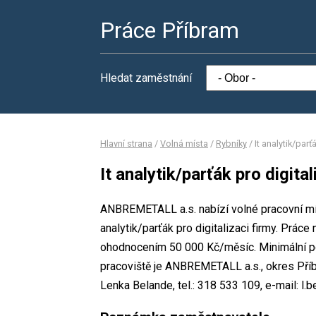
Práce Příbram
Hledat zaměstnání
Hlavní strana
/
Volná místa
/
Rybníky
/
It analytik/parť
It analytik/parťák pro digital
ANBREMETALL a.s. nabízí volné pracovní mís
analytik/parťák pro digitalizaci firmy. Prá
ohodnocením 50 000 Kč/měsíc. Minimální po
pracoviště je ANBREMETALL a.s., okres Pří
Lenka Belande, tel.: 318 533 109, e-mail: l