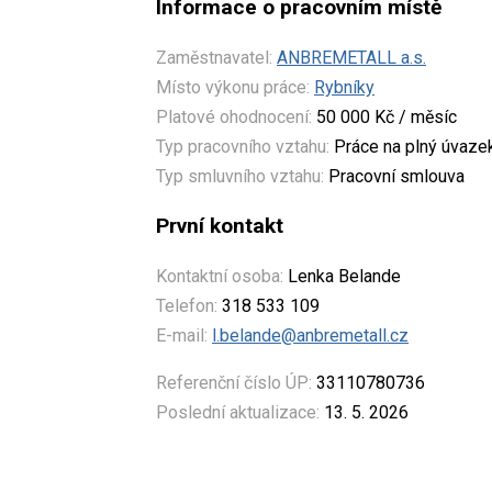
Informace o pracovním místě
Zaměstnavatel:
ANBREMETALL a.s.
Místo výkonu práce:
Rybníky
Platové ohodnocení:
50 000 Kč / měsíc
Typ pracovního vztahu:
Práce na plný úvaze
Typ smluvního vztahu:
Pracovní smlouva
První kontakt
Kontaktní osoba:
Lenka Belande
Telefon:
318 533 109
E-mail:
l.belande@anbremetall.cz
Referenční číslo ÚP:
33110780736
Poslední aktualizace:
13. 5. 2026