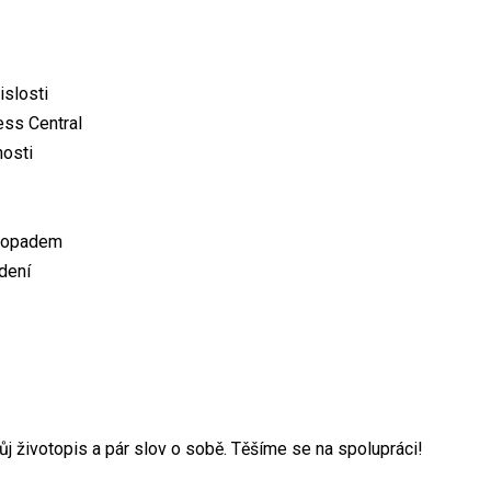
islosti
ess Central
nosti
 dopadem
dení
ůj životopis a pár slov o sobě. Těšíme se na spolupráci!