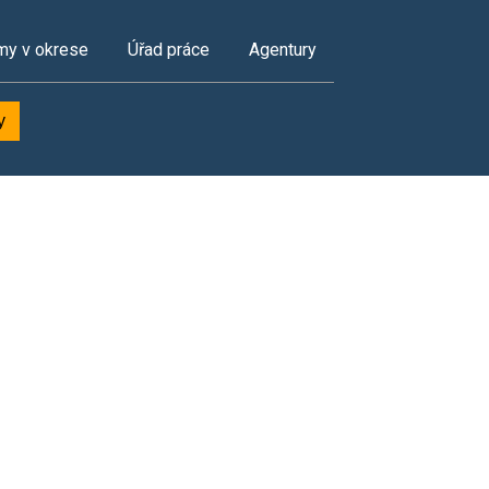
my v okrese
Úřad práce
Agentury
y