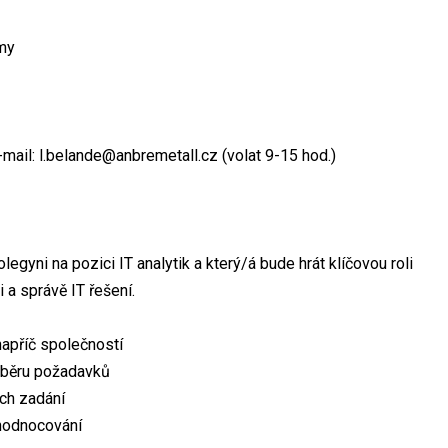
rmy
-mail: l.belande@anbremetall.cz (volat 9-15 hod.)
gyni na pozici IT analytik a který/á bude hrát klíčovou roli
 a správě IT řešení.
napříč společností
 sběru požadavků
ch zadání
yhodnocování