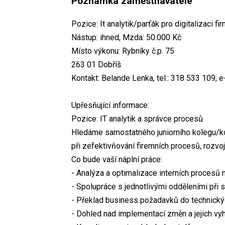
Poznámka zaměstnavatele
Pozice: It analytik/parťák pro digitalizaci fi
Nástup: ihned, Mzda: 50.000 Kč
Místo výkonu: Rybníky č.p. 75
263 01 Dobříš
Kontakt: Belande Lenka, tel.: 318 533 109, e
Upřesňující informace:
Pozice: IT analytik a správce procesů
Hledáme samostatného juniorního kolegu/kole
při zefektivňování firemních procesů, rozvoji
Co bude vaší náplní práce:
- Analýza a optimalizace interních procesů 
- Spolupráce s jednotlivými odděleními při
- Překlad business požadavků do technický
- Dohled nad implementací změn a jejich v