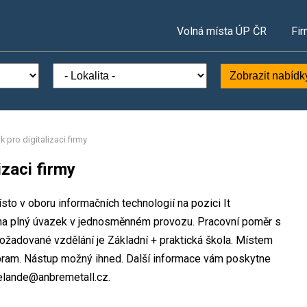
Volná místa ÚP ČR
Fir
Zobrazit nabídk
ák pro digitalizaci firmy
izaci firmy
to v oboru informačních technologií na pozici It
ce na plný úvazek v jednosměnném provozu. Pracovní poměr s
žadované vzdělání je Základní + praktická škola. Místem
bram. Nástup možný ihned. Další informace vám poskytne
.belande@anbremetall.cz.