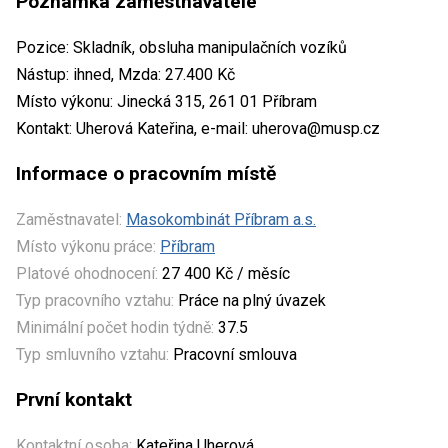
Poznámka zaměstnavatele
Pozice: Skladník, obsluha manipulačních vozíků
Nástup: ihned, Mzda: 27.400 Kč
Místo výkonu: Jinecká 315, 261 01 Příbram
Kontakt: Uherová Kateřina, e-mail: uherova@musp.cz
Informace o pracovním místě
Zaměstnavatel:
Masokombinát Příbram a.s.
Místo výkonu práce:
Příbram
Platové ohodnocení:
27 400 Kč / měsíc
Typ pracovního vztahu:
Práce na plný úvazek
Minimální počet hodin týdně:
37.5
Typ smluvního vztahu:
Pracovní smlouva
První kontakt
Kontaktní osoba:
Kateřina Uherová