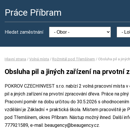
Práce Příbram
Hledat zaměstnání
Hlavní strana
/
Volná místa
/
Rožmitál pod Třemšínem
/
Obsluha pil a jinýc
Obsluha pil a jiných zařízení na prvotní
POKROV CZECHINVEST s.r.o. nabízí 2 volná pracovní místa v 
pil a jiných zařízení na prvotní zpracování dřeva. Práce na p
Pracovní poměr na dobu určitou do 30.5.2026 s ohodnocením
vzdělání je Základní + praktická škola. Místem pracoviště j
pod Třemšínem, okres Příbram. Nástup možný ihned. Další info
777921589, e-mail: beaugency@beaugency.cz.