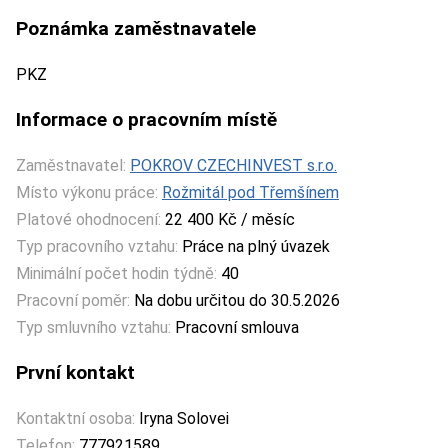
Poznámka zaměstnavatele
PKZ
Informace o pracovním místě
Zaměstnavatel:
POKROV CZECHINVEST s.r.o.
Místo výkonu práce:
Rožmitál pod Třemšínem
Platové ohodnocení:
22 400 Kč / měsíc
Typ pracovního vztahu:
Práce na plný úvazek
Minimální počet hodin týdně:
40
Pracovní poměr:
Na dobu určitou do 30.5.2026
Typ smluvního vztahu:
Pracovní smlouva
První kontakt
Kontaktní osoba:
Iryna Solovei
Telefon:
777921589