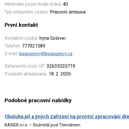
Minimální počet hodin týdně:
40
Typ smluvního vztahu:
Pracovní smlouva
První kontakt
Kontaktní osoba:
Iryna Solovei
Telefon:
777921589
E-mail:
beaugency@beaugency.cz
Referenční číslo ÚP:
32633020719
Poslední aktualizace:
18. 2. 2026
Podobné pracovní nabídky
Obsluha pil a jiných zařízení na prvotní zpracování dř
KAISER s.r.o. – Rožmitál pod Třemšínem