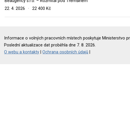
Beaugency s.r.o. – Rožmitál pod Třemšínem
22. 4. 2026
·
22 400 Kč
Informace o volných pracovních místech poskytuje Ministerstvo pr
Poslední aktualizace dat proběhla dne 7. 8. 2026.
O webu a kontakty
|
Ochrana osobních údajů
|