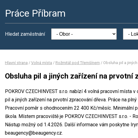
Práce Příbram
Hledat zaměstnání
Hlavní strana
/
Volná místa
/
Rožmitál pod Třemšínem
/
Obsluha pil a jiných
Obsluha pil a jiných zařízení na prvotní
POKROV CZECHINVEST s.r.o. nabízí 4 volná pracovní místa v 
pil a jiných zařízení na prvotní zpracování dřeva. Práce na p
Pracovní poměr s ohodnocením 22 400 Kč/měsíc. Minimální po
škola. Místem pracoviště je POKROV CZECHINVEST s.r.o. - Ro
Nástup možný od 1.4.2026. Další informace vám poskytne Iryna
beaugency@beaugency.cz.