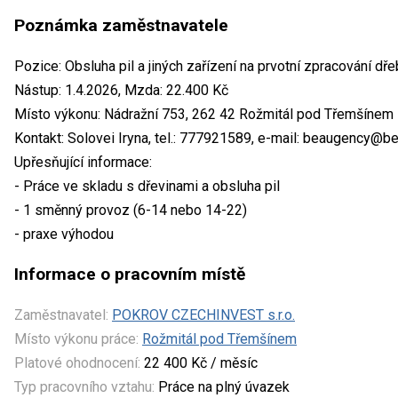
Poznámka zaměstnavatele
Pozice: Obsluha pil a jiných zařízení na prvotní zpracování dř
Nástup: 1.4.2026, Mzda: 22.400 Kč
Místo výkonu: Nádražní 753, 262 42 Rožmitál pod Třemšínem
Kontakt: Solovei Iryna, tel.: 777921589, e-mail: beaugency@b
Upřesňující informace:
- Práce ve skladu s dřevinami a obsluha pil
- 1 směnný provoz (6-14 nebo 14-22)
- praxe výhodou
Informace o pracovním místě
Zaměstnavatel:
POKROV CZECHINVEST s.r.o.
Místo výkonu práce:
Rožmitál pod Třemšínem
Platové ohodnocení:
22 400 Kč / měsíc
Typ pracovního vztahu:
Práce na plný úvazek