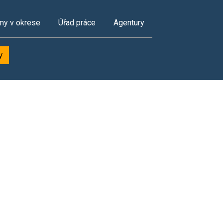
my v okrese
Úřad práce
Agentury
y