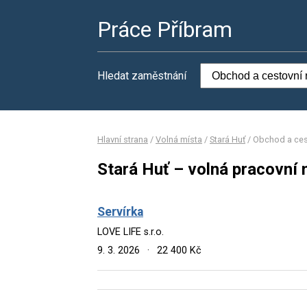
Práce Příbram
Hledat zaměstnání
Hlavní strana
/
Volná místa
/
Stará Huť
/
Obchod a ces
Stará Huť – volná pracovní 
Servírka
LOVE LIFE s.r.o.
9. 3. 2026
·
22 400 Kč