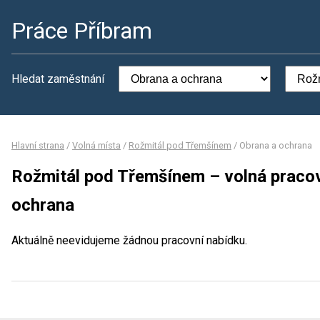
Práce Příbram
Hledat zaměstnání
Hlavní strana
/
Volná místa
/
Rožmitál pod Třemšínem
/
Obrana a ochrana
Rožmitál pod Třemšínem – volná pracov
ochrana
Aktuálně neevidujeme žádnou pracovní nabídku.