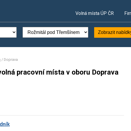
Volná místa ÚP ČR
Fir
Zobrazit nabídk
m
/
Doprava
olná pracovní místa v oboru Doprava
dník