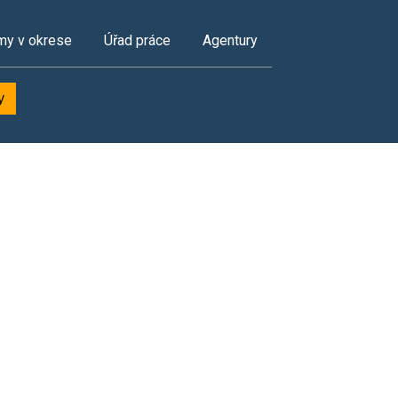
my v okrese
Úřad práce
Agentury
y