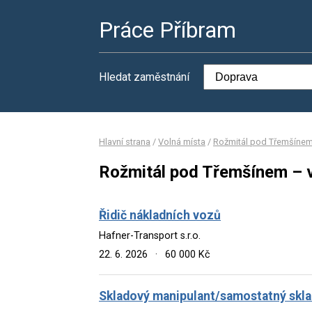
Práce Příbram
Hledat zaměstnání
Hlavní strana
/
Volná místa
/
Rožmitál pod Třemšíne
Rožmitál pod Třemšínem – v
Řidič nákladních vozů
Hafner-Transport s.r.o.
22. 6. 2026
·
60 000 Kč
Skladový manipulant/samostatný skla