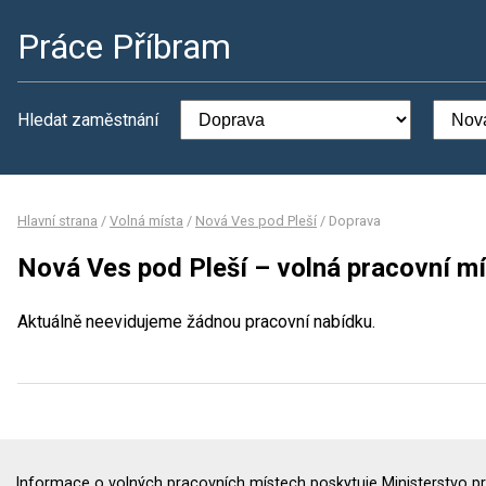
Práce Příbram
Hledat zaměstnání
Hlavní strana
/
Volná místa
/
Nová Ves pod Pleší
/
Doprava
Nová Ves pod Pleší – volná pracovní m
Aktuálně neevidujeme žádnou pracovní nabídku.
Informace o volných pracovních místech poskytuje Ministerstvo pr