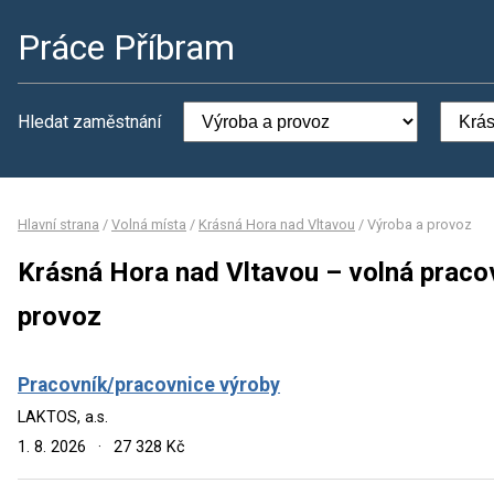
Práce Příbram
Hledat zaměstnání
Hlavní strana
/
Volná místa
/
Krásná Hora nad Vltavou
/
Výroba a provoz
Krásná Hora nad Vltavou – volná praco
provoz
Pracovník/pracovnice výroby
LAKTOS, a.s.
1. 8. 2026
·
27 328 Kč