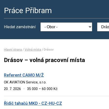
Práce Příbram
Hledat zaměstnání
Hlavní strana
/
Volná místa
/
Drásov
Drásov – volná pracovní místa
Referent CAMO M/Ž
OK AVIATION Service, s.r.o.
20. 7. 2026
·
35 000 – 60 000 Kč
Řidič tahačů MKD - CZ-HU-CZ