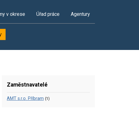
my v okrese
Úřad práce
Agentury
y
Zaměstnavatelé
AMT s.r.o. Příbram
(1)