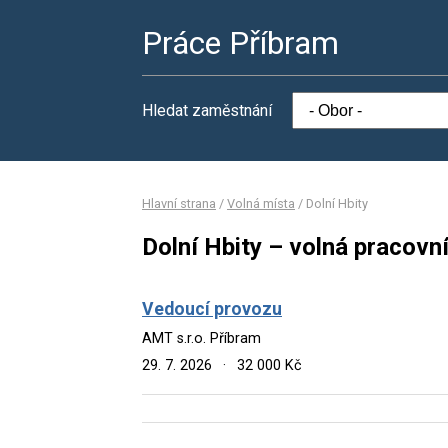
Práce Příbram
Hledat zaměstnání
Hlavní strana
/
Volná místa
/
Dolní Hbity
Dolní Hbity – volná pracovn
Vedoucí provozu
AMT s.r.o. Příbram
29. 7. 2026
·
32 000 Kč