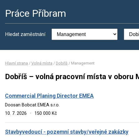
Práce Příbram
Hledat zaměstnání
Hlavní strana
/
Volná místa
/
Dobříš
/
Management
Dobříš – volná pracovní místa v obor
Commercial Planing Director EMEA
Doosan Bobcat EMEA s.r.o.
10. 7. 2026
·
150 000 Kč
Stavbyvedoucí - pozemní stavby/veřejné zakázky