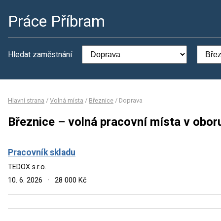
Práce Příbram
Hledat zaměstnání
Hlavní strana
/
Volná místa
/
Březnice
/
Doprava
Březnice – volná pracovní místa v obo
Pracovník skladu
TEDOX s.r.o.
10. 6. 2026
·
28 000 Kč