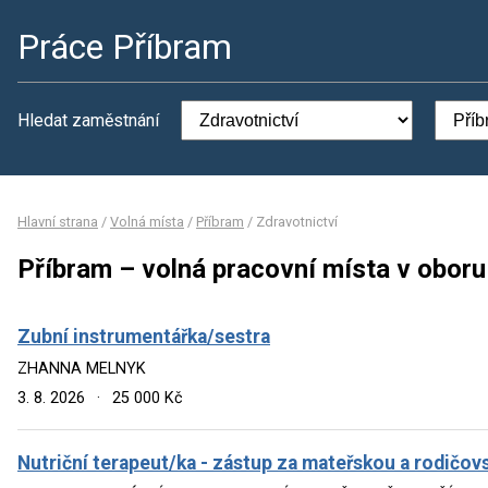
Práce Příbram
Hledat zaměstnání
Hlavní strana
/
Volná místa
/
Příbram
/
Zdravotnictví
Příbram – volná pracovní místa v oboru
Zubní instrumentářka/sestra
ZHANNA MELNYK
3. 8. 2026
·
25 000 Kč
Nutriční terapeut/ka - zástup za mateřskou a rodičo