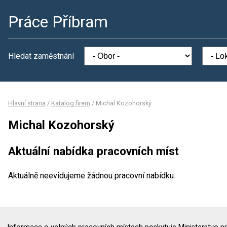
Práce Příbram
Hledat zaměstnání
Hlavní strana
/
Katalog firem
/
Michal Kozohorský
Michal Kozohorský
Aktuální nabídka pracovních míst
Aktuálně neevidujeme žádnou pracovní nabídku.