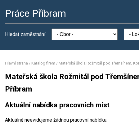
Práce Příbram
Hledat zaměstnání
Hlavní strana
/
Katalog firem
/
Mateřská škola Rožmitál pod Třemšínem, Ko
Mateřská škola Rožmitál pod Třemšín
Příbram
Aktuální nabídka pracovních míst
Aktuálně neevidujeme žádnou pracovní nabídku.