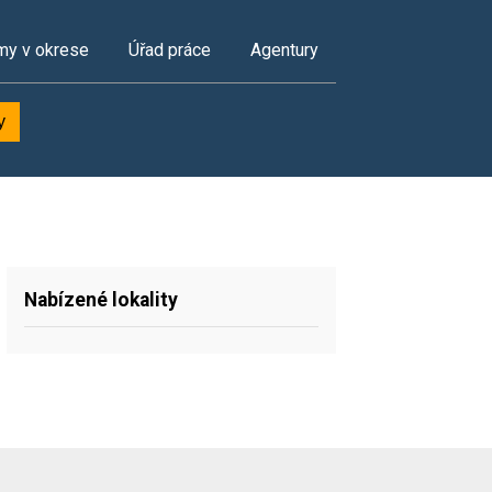
my v okrese
Úřad práce
Agentury
y
Nabízené lokality