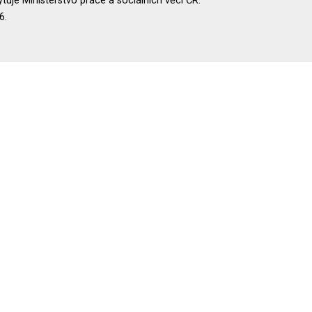
uje Ministerstvo práce a sociálních věcí ČR.
6.