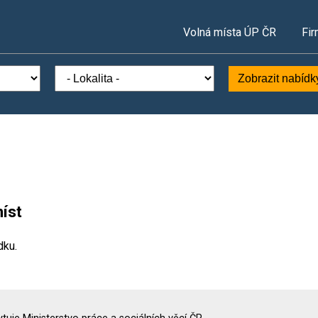
Volná místa ÚP ČR
Fir
Zobrazit nabídk
íst
dku.