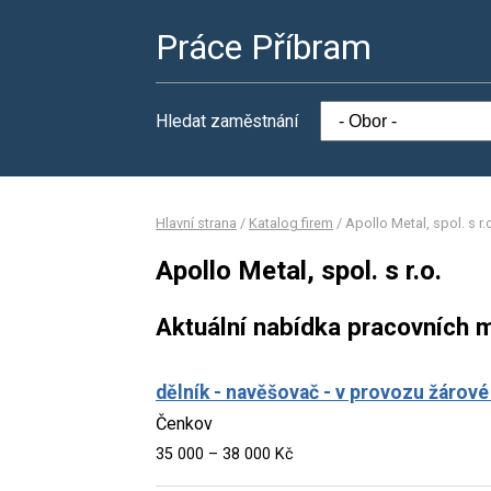
Práce Příbram
Hledat zaměstnání
Hlavní strana
/
Katalog firem
/
Apollo Metal, spol. s r.
Apollo Metal, spol. s r.o.
Aktuální nabídka pracovních m
dělník - navěšovač - v provozu žárov
Čenkov
35 000 – 38 000 Kč