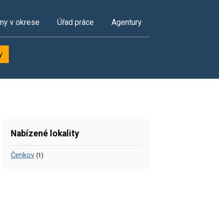
my v okrese
Úřad práce
Agentury
y
Nabízené lokality
Čenkov
(1)