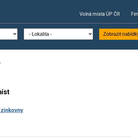
Volná místa ÚP ČR
Fir
Zobrazit nabídk
o.
íst
é zinkovny