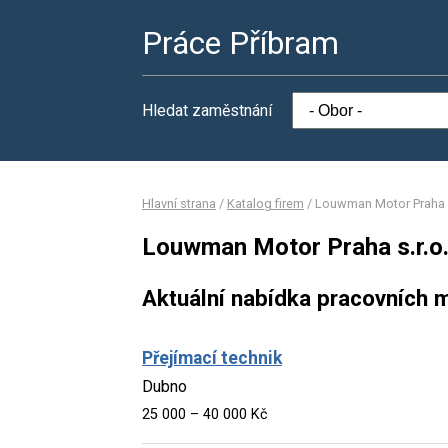
Práce Příbram
Hledat zaměstnání
Hlavní strana
/
Katalog firem
/
Louwman Motor Praha s
Louwman Motor Praha s.r.o
Aktuální nabídka pracovních m
Přejímací technik
Dubno
25 000 – 40 000 Kč