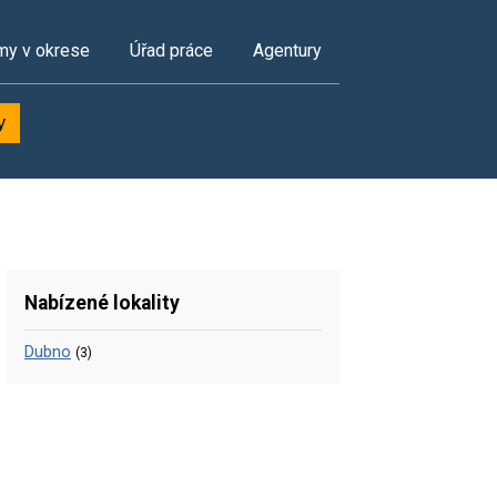
my v okrese
Úřad práce
Agentury
y
Nabízené lokality
Dubno
(3)