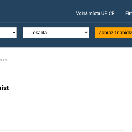
Volná místa ÚP ČR
Fir
Zobrazit nabídk
.r.o.
.
íst