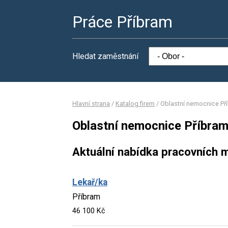
Práce Příbram
Hledat zaměstnání
Hlavní strana
/
Katalog firem
/
Oblastní nemocnice Pří
Oblastní nemocnice Příbram,
Aktuální nabídka pracovních m
Lekař/ka
Příbram
46 100 Kč