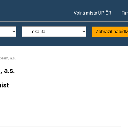
Volná místa ÚP ČR
Fir
Zobrazit nabídk
bram, a.s.
 a.s.
íst