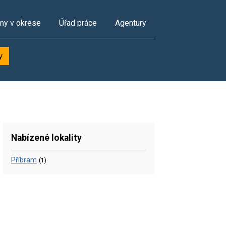
my v okrese
Úřad práce
Agentury
y
Nabízené lokality
Příbram
(1)