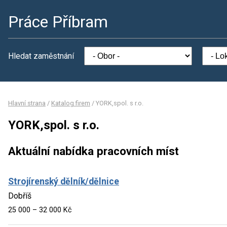
Práce Příbram
Hledat zaměstnání
Hlavní strana
/
Katalog firem
/
YORK,spol. s r.o.
YORK,spol. s r.o.
Aktuální nabídka pracovních míst
Strojírenský dělník/dělnice
Dobříš
25 000 – 32 000 Kč