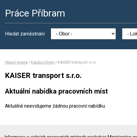
Práce Příbram
Hledat zaměstnání
Hlavní strana
/
Katalog firem
/
KAISER transport s.r.o.
KAISER transport s.r.o.
Aktuální nabídka pracovních míst
Aktuálně neevidujeme žádnou pracovní nabídku.